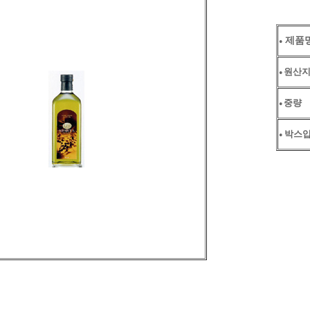
제품
●
원산
●
중량
●
박스
●