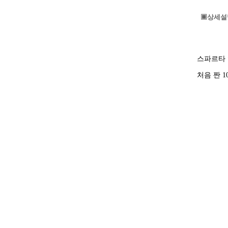
▣상세설
스파르타 
처음 짠 1